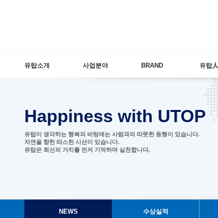
유탑소개
사업분야
BRAND
유탑
HappinesswithUTOP
유탑이생각하는행복의바탕에는사람과의따뜻한동행이있습니다.
자연을향한따스한시선이있습니다.
유탑은최선의가치를먼저기억하며실천합니다.
NEWS
수상실적