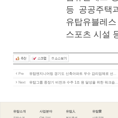
등공공주택
유탑유블레
스포츠시설
Pre
유탑엔지니어링경기도신축아파트우수감리업체로선...
Next
유탑그룹중장기비전과수주1조원달성을위한워크숍...
유탑소개
사업분야
유탑人
유탑愛
유탑소개
CM·감리
복리후생
사회공헌